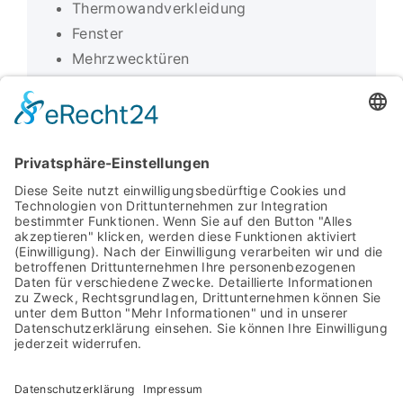
Thermowandverkleidung
Fenster
Mehrzwecktüren
Montage der zuvor genannten Gewerke
Albert-Einstein-Str. 7
92637 Weiden