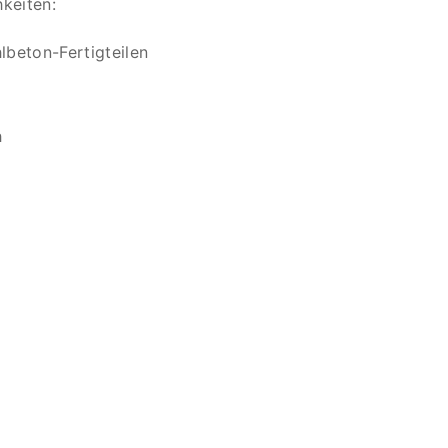
keiten:
lbeton-Fertigteilen
h